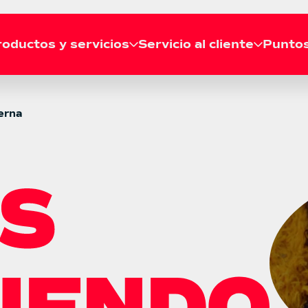
oductos y servicios
Servicio al cliente
Puntos
RECOGIDA
erna
Solicitar recogida
Líneas de atención
Agenda tu recogida gratis
Llámanos a nuestras líneas de
desde tu casa o empresa.
atención telefónica a nivel
Consultar recogida
nacional.
Revisa el estado de tu
recogida en tiempo real.