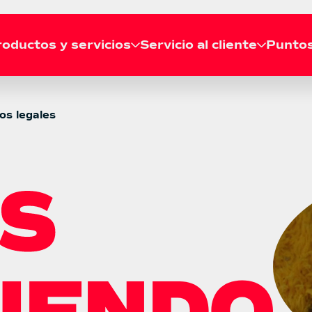
oductos y servicios
Servicio al cliente
Puntos
RECOGIDA
os legales
Solicitar recogida
Líneas de atención
Agenda tu recogida gratis
Llámanos a nuestras líneas de
desde tu casa o empresa.
atención telefónica a nivel
Consultar recogida
nacional.
Revisa el estado de tu
recogida en tiempo real.