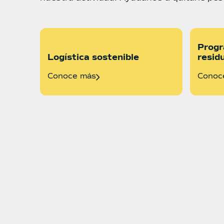
Progr
Logística sostenible
resid
Conoce más
Conoc