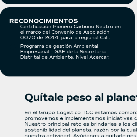
RECONOCIMIENTOS
Certificación Pionero Carbono Neutro en
el marco del Convenio de Asociación
0070 de 2014, para la regional Cali.
Programa de gestión Ambiental
Empresarial – GAE de la Secretaria
Distrital de Ambiente. Nivel Acercar.
Quítale peso al plane
En el Grupo Logístico TCC estamos comprom
promovemos e implementamos iniciativas q
Nuestro principal reto es brindarles a los
sostenibilidad del planeta, razón por la c
nuestra actividad. Ayúdanos a quitarle pes