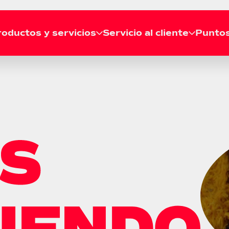
oductos y servicios
Servicio al cliente
Puntos
RECOGIDA
Solicitar recogida
Líneas de atención
Agenda tu recogida gratis
Llámanos a nuestras líneas de
desde tu casa o empresa.
atención telefónica a nivel
Consultar recogida
nacional.
Revisa el estado de tu
recogida en tiempo real.