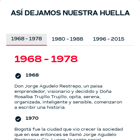
ASÍ DEJAMOS NUESTRA HUELLA
1968 – 1978
1980 – 1988
1996 – 2015
2
1968 – 1978
1968
Don Jorge Agudelo Restrepo, un paisa
emprendedor, visionario y decidido y Doña
Rosalba Trujillo Trujillo, opita, serena,
organizada, inteligente y sensible, comenzaron
a escribir una historia.
1970
Bogotá fue la ciudad que vio crecer la sociedad
que en ese entonces se llamó Jorge Agudelo
Restrepo y Cía. Luego, la razón social