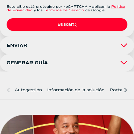
Este sitio está protegido por reCAPTCHA y aplican la
Política
de Privacidad
y los
Términos de Servicio
de Google.
Buscar
ENVIAR
Ahorre tiempo solicitando la recogida de sus envíos
desde nuestra web sin ningún costo.
GENERAR GUÍA
Ahorra tiempo al momento de entregarnos tus envíos
Selecciona el tipo de usuario
de forma fácil y rápida.
Persona Natural
Persona Jurídica
Agencia TCC
Selecciona el tipo de envío
Autogestión
Información de la solución
Portafolio
Continuar
Documento y/o mercancía ≤ 5kg
Mercancía > 5kg
¿Es una logística inversa?
Continuar