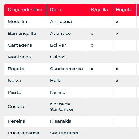
Origen/destino
Dpto
B/quilla
Bogotá
Medellín
Antioquia
x
Barranquilla
Atlántico
x
x
Cartagena
Bolivar
x
Manizales
Caldas
Bogotá
Cundinamarca
x
x
Neiva
Huila
x
Pasto
Nariño
Norte de
Cúcuta
Santander
Pereira
Risaralda
Bucaramanga
Santantader