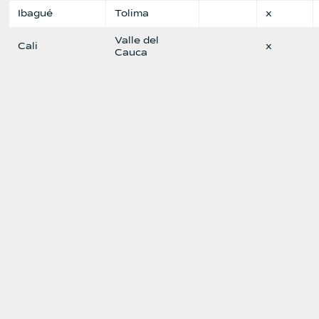
Ibagué
Tolima
x
Valle del
Cali
x
Cauca