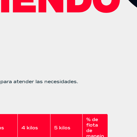
para atender las necesidades.
% de 
flota 
os
4 kilos
5 kilos
de 
manejo