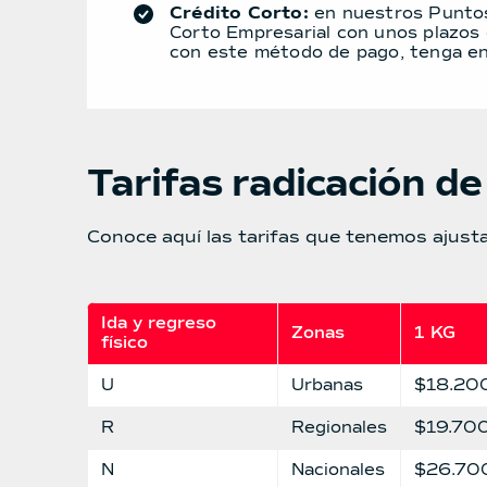
Crédito Corto:
en nuestros Puntos 
Corto Empresarial con unos plazos 
con este método de pago, tenga en
Tarifas radicación 
Conoce aquí las tarifas que tenemos ajust
Ida y regreso 
Zonas
1 KG
físico
U
Urbanas
$18.20
R
Regionales
$19.70
N
Nacionales
$26.70