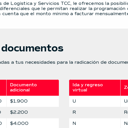
de Logística y Servicios TCC, le ofrecemos la posibil
diferenciales que le permitan realizar la programación
 cuenta que el monto mínimo a facturar mensualment
de documentos
adas a tus necesidades para la radicación de docume
Documento 
Ida y regreso 
Z
adicional
virtual
0
$1.900
U
U
0
$2.200
R
R
0
$4.000
N
N