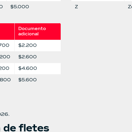
0
$5.000
Z
Z
Documento 
adicional
.700
$2.200
.200
$2.600
.200
$4.600
.800
$5.600
026.
 de fletes