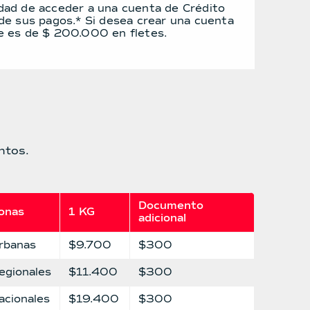
idad de acceder a una cuenta de Crédito
 de sus pagos.* Si desea crear una cuenta
e es de $ 200.000 en fletes.
ntos.
Documento 
onas
1 KG
adicional
rbanas
$9.700
$300
egionales
$11.400
$300
acionales
$19.400
$300