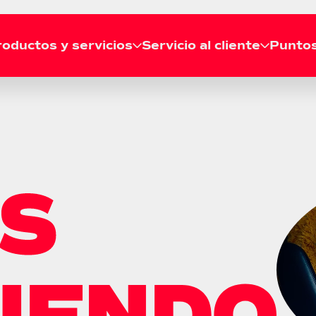
oductos y servicios
Servicio al cliente
Puntos
RECOGIDA
Solicitar recogida
Líneas de atención
Agenda tu recogida gratis
Llámanos a nuestras líneas de
desde tu casa o empresa.
atención telefónica a nivel
Consultar recogida
nacional.
Revisa el estado de tu
recogida en tiempo real.