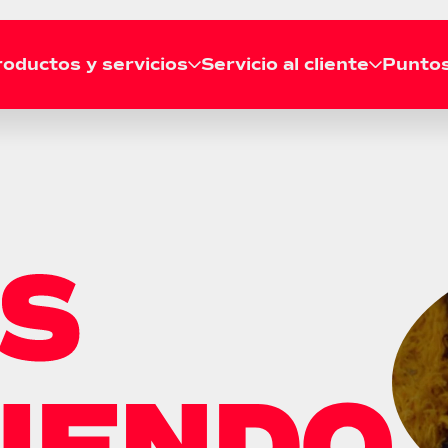
oductos y servicios
Servicio al cliente
Puntos
RECOGIDA
Solicitar recogida
Líneas de atención
Agenda tu recogida gratis
Llámanos a nuestras líneas de
desde tu casa o empresa.
atención telefónica a nivel
Consultar recogida
nacional.
Revisa el estado de tu
recogida en tiempo real.