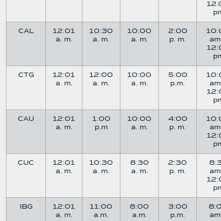
12.
p
CAL
12:01
10:30
10:00
2:00
10:
a. m.
a. m.
a. m.
p. m.
am
12:
p
CTG
12:01
12:00
10:00
5:00
10:
a. m.
a. m.
a. m.
p.m.
am
12:
p
CAU
12:01
1:00
10:00
4:00
10:
a. m.
p.m
a. m.
p. m.
am
12:
p
CUC
12:01
10:30
8:30
2:30
8:
a. m.
a. m.
a. m.
p. m.
am
12:
p
IBG
12:01
11:00
8:00
3:00
8:
a. m.
a.m.
a.m.
p.m.
am