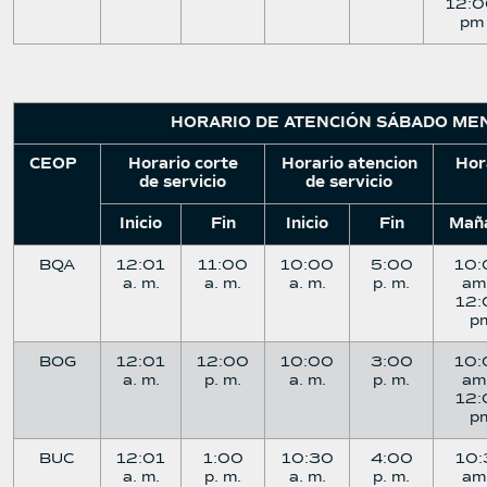
12:0
pm
HORARIO DE ATENCIÓN SÁBADO ME
CEOP
Horario corte
Horario atencion
Hor
de servicio
de servicio
Inicio
Fin
Inicio
Fin
Mañ
BQA
12:01
11:00
10:00
5:00
10:
a. m.
a. m.
a. m.
p. m.
am
12:
p
BOG
12:01
12:00
10:00
3:00
10:
a. m.
p. m.
a. m.
p. m.
am
12:
p
BUC
12:01
1:00
10:30
4:00
10:
a. m.
p. m.
a. m.
p. m.
am