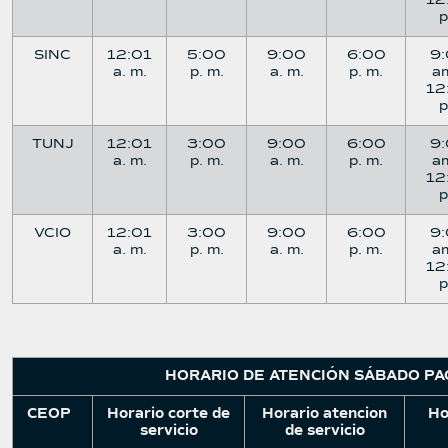
12
SINC
12:01
5:00
9:00
6:00
9
a. m.
p. m.
a. m.
p. m.
a
12
TUNJ
12:01
3:00
9:00
6:00
9
a. m.
p. m.
a. m.
p. m.
a
12
VCIO
12:01
3:00
9:00
6:00
9
a. m.
p. m.
a. m.
p. m.
a
12
HORARIO DE ATENCIÓN SÁBADO PA
CEOP
Horario corte de
Horario atencion
Ho
servicio
de servicio