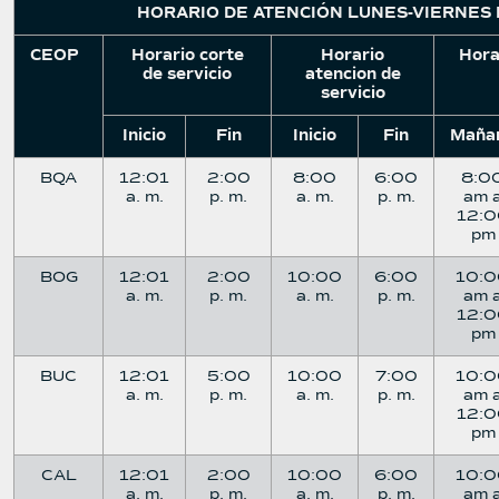
HORARIO DE ATENCIÓN LUNES-VIERNES
CEOP
Horario corte
Horario
Hora
de servicio
atencion de
servicio
Inicio
Fin
Inicio
Fin
Maña
BQA
12:01
2:00
8:00
6:00
8:0
a. m.
p. m.
a. m.
p. m.
am 
12:0
pm
BOG
12:01
2:00
10:00
6:00
10:
a. m.
p. m.
a. m.
p. m.
am 
12:0
pm
BUC
12:01
5:00
10:00
7:00
10:
a. m.
p. m.
a. m.
p. m.
am 
12:0
pm
CAL
12:01
2:00
10:00
6:00
10:
a. m.
p. m.
a. m.
p. m.
am 