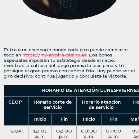
Entra a un escenario donde cada giro puede cambiarlo
todo en
https://my-empire-casino.es
. Los bonos
especiales impulsan tu estrategia desde el inicio,
mientras la cultura del juego premia la disciplina y tú
persigue el gran premio con cabeza fría. Hoy puede ser el
giro decisivo: continúa jugando y conquista la victoria.
HORARIO DE ATENCIÓN LUNES-VIERNE
CEOP
Horario corte de
Horario atencion
Ho
servicio
de servicio
Inicio
Fin
Inicio
Fin
Ma
BQA
12:01
02:00
09:00
07:00
09
a. m.
p. m.
a. m.
p. m.
a