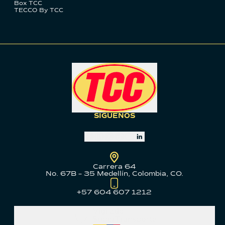
Box TCC
TECCO By TCC
SÍGUENOS
Carrera 64
No. 67B – 35 Medellín, Colombia, CO.
+57 604 607 1212