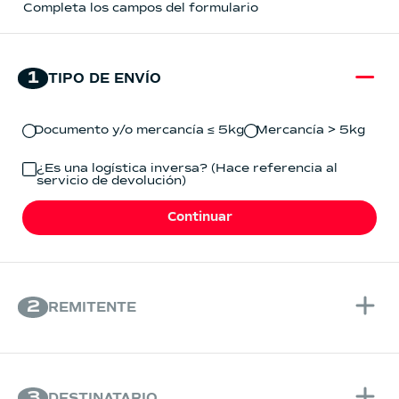
Completa los campos del formulario
1
TIPO DE ENVÍO
Documento y/o mercancía ≤ 5kg
Mercancía > 5kg
¿Es una logística inversa? (Hace referencia al
servicio de devolución)
Continuar
2
REMITENTE
3
DESTINATARIO