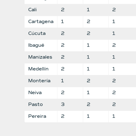
Cali
2
1
2
Cartagena
1
2
1
Cúcuta
2
2
1
Ibagué
2
1
2
Manizales
2
1
1
Medellín
2
1
1
Montería
1
2
2
Neiva
2
1
2
Pasto
3
2
2
Pereira
2
1
1