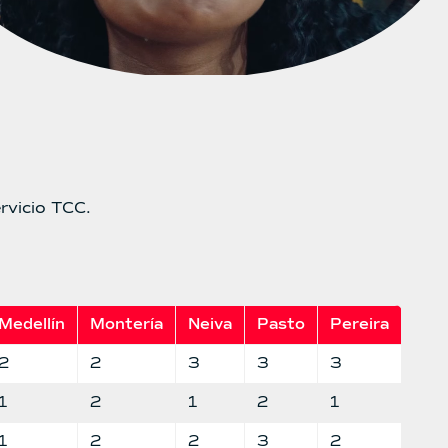
rvicio TCC.
Medellín
Montería
Neiva
Pasto
Pereira
2
2
3
3
3
1
2
1
2
1
1
2
2
3
2