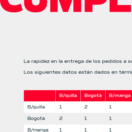
La rapidez en la entrega de los pedidos a s
Los siguientes datos están dados en térmi
B/quilla
Bogotá
B/manga
B/quilla
1
2
1
Bogotá
2
1
1
B/manga
1
1
1