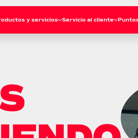
oductos y servicios
Servicio al cliente
Puntos
RECOGIDA
Solicitar recogida
Líneas de atención
Agenda tu recogida gratis
Llámanos a nuestras líneas de
desde tu casa o empresa.
atención telefónica a nivel
Consultar recogida
nacional.
Revisa el estado de tu
recogida en tiempo real.