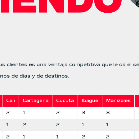
us clientes es una ventaja competitiva que le da el se
nos de días y de destinos.
Cali
Cartagena
Cúcuta
Ibagué
Manizales
2
1
2
3
3
1
2
2
1
1
2
1
1
2
2