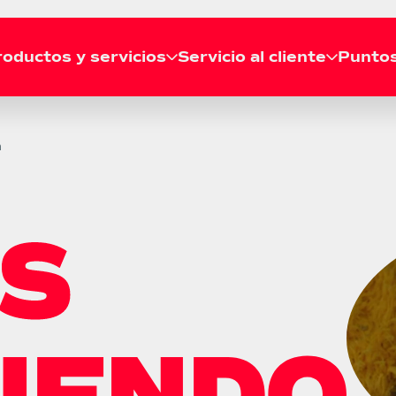
oductos y servicios
Servicio al cliente
Puntos
RECOGIDA
a
Solicitar recogida
Líneas de atención
Agenda tu recogida gratis
Llámanos a nuestras líneas de
desde tu casa o empresa.
atención telefónica a nivel
Consultar recogida
nacional.
Revisa el estado de tu
recogida en tiempo real.