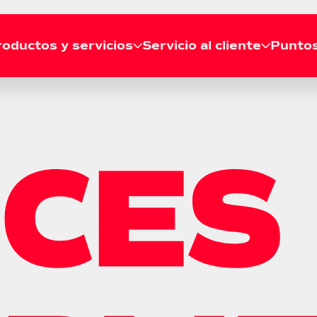
oductos y servicios
Servicio al cliente
Puntos
RECOGIDA
Solicitar recogida
Líneas de atención
Agenda tu recogida gratis
Llámanos a nuestras líneas de
desde tu casa o empresa.
atención telefónica a nivel
Consultar recogida
nacional.
Revisa el estado de tu
recogida en tiempo real.