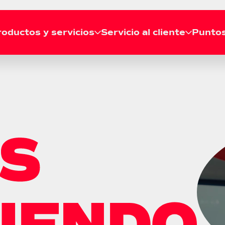
oductos y servicios
Servicio al cliente
Puntos
RECOGIDA
Solicitar recogida
Líneas de atención
Agenda tu recogida gratis
Llámanos a nuestras líneas de
desde tu casa o empresa.
atención telefónica a nivel
Consultar recogida
nacional.
Revisa el estado de tu
recogida en tiempo real.