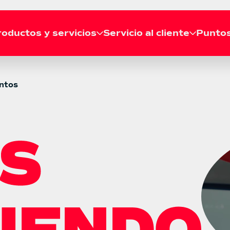
oductos y servicios
Servicio al cliente
Puntos
RECOGIDA
ntos
Solicitar recogida
Líneas de atención
Agenda tu recogida gratis
Llámanos a nuestras líneas de
desde tu casa o empresa.
atención telefónica a nivel
Consultar recogida
nacional.
Revisa el estado de tu
recogida en tiempo real.