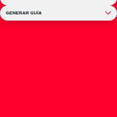
Ahorre tiempo solicitando la recogida de sus envíos
desde nuestra web sin ningún costo.
GENERAR GUÍA
Ahorra tiempo al momento de entregarnos tus envíos
Selecciona el tipo de usuario
de forma fácil y rápida.
Persona Natural
Persona Jurídica
Agencia TCC
Selecciona el tipo de envío
Continuar
Documento y/o mercancía ≤ 5kg
Mercancía > 5kg
¿Es una logística inversa?
Continuar